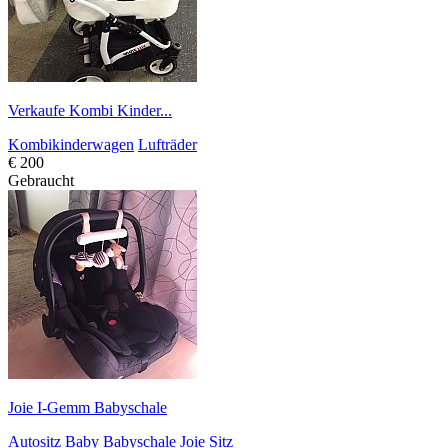
Verkaufe Kombi Kinder...
Kombikinderwagen
Lufträder
€ 200
Gebraucht
Joie I-Gemm Babyschale
Autositz
Baby
Babyschale
Joie
Sitz