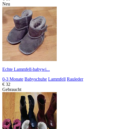
Neu
Echte Lammfell-babywi...
0-3 Monate
Babyschuhe
Lammfell
Rauleder
€ 32
Gebraucht