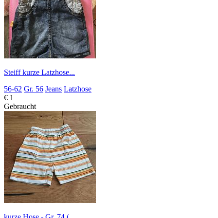
Steiff kurze Latzhose...
56-62
Gr. 56
Jeans
Latzhose
€ 1
Gebraucht
kurze Hose - Gr. 74 (...