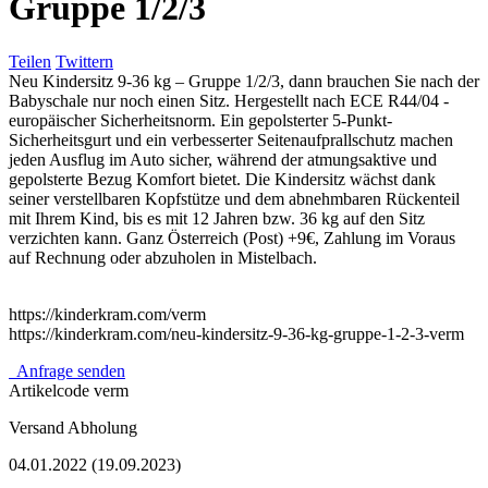
Gruppe 1/2/3
Teilen
Twittern
Neu Kindersitz 9-36 kg – Gruppe 1/2/3, dann brauchen Sie nach der
Babyschale nur noch einen Sitz. Hergestellt nach ECE R44/04 -
europäischer Sicherheitsnorm. Ein gepolsterter 5-Punkt-
Sicherheitsgurt und ein verbesserter Seitenaufprallschutz machen
jeden Ausflug im Auto sicher, während der atmungsaktive und
gepolsterte Bezug Komfort bietet. Die Kindersitz wächst dank
seiner verstellbaren Kopfstütze und dem abnehmbaren Rückenteil
mit Ihrem Kind, bis es mit 12 Jahren bzw. 36 kg auf den Sitz
verzichten kann. Ganz Österreich (Post) +9€, Zahlung im Voraus
auf Rechnung oder abzuholen in Mistelbach.
https://kinderkram.com/verm
https://kinderkram.com/neu-kindersitz-9-36-kg-gruppe-1-2-3-verm
Anfrage senden
Artikelcode
verm
Versand
Abholung
04.01.2022 (19.09.2023)