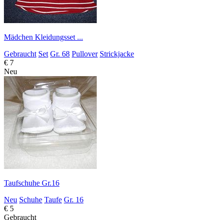
Mädchen Kleidungsset ...
Gebraucht
Set
Gr. 68
Pullover
Strickjacke
€ 7
Neu
Taufschuhe Gr.16
Neu
Schuhe
Taufe
Gr. 16
€ 5
Gebraucht