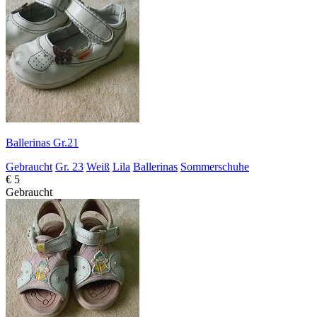
Ballerinas Gr.21
Gebraucht
Gr. 23
Weiß
Lila
Ballerinas
Sommerschuhe
€ 5
Gebraucht