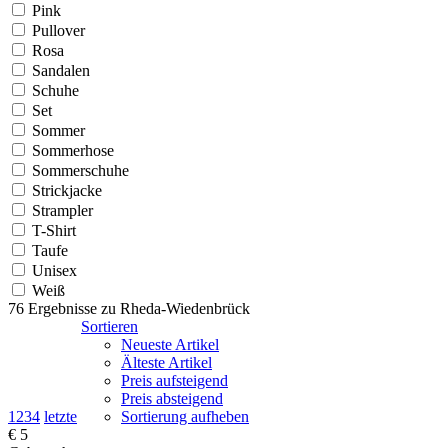
Pink
Pullover
Rosa
Sandalen
Schuhe
Set
Sommer
Sommerhose
Sommerschuhe
Strickjacke
Strampler
T-Shirt
Taufe
Unisex
Weiß
76 Ergebnisse zu
Rheda-Wiedenbrück
Sortieren
Neueste Artikel
Älteste Artikel
Preis aufsteigend
Preis absteigend
1
2
3
4
letzte
Sortierung aufheben
€ 5