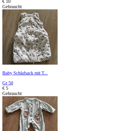
€ 10
Gebraucht
Baby Schlafsack mit T...
Gr 50
€ 5
Gebraucht