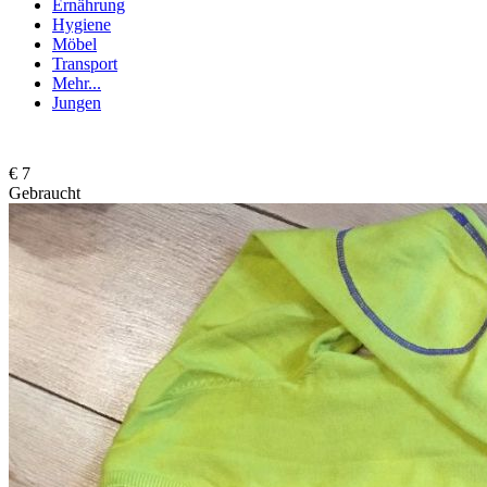
Ernährung
Hygiene
Möbel
Transport
Mehr...
Jungen
€ 7
Gebraucht