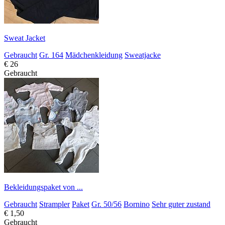
Sweat Jacket
Gebraucht
Gr. 164
Mädchenkleidung
Sweatjacke
€ 26
Gebraucht
Bekleidungspaket von ...
Gebraucht
Strampler
Paket
Gr. 50/56
Bornino
Sehr guter zustand
€ 1,50
Gebraucht