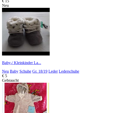
€ 15
Neu
Baby-/ Kleinkinder La...
Neu
Baby
Schuhe
Gr. 18/19
Leder
Lederschuhe
€ 5
Gebraucht