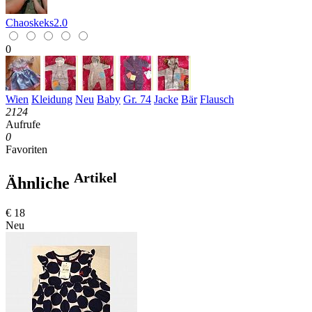
Chaoskeks2.0
0
Wien
Kleidung
Neu
Baby
Gr. 74
Jacke
Bär
Flausch
2124
Aufrufe
0
Favoriten
Artikel
Ähnliche
€ 18
Neu