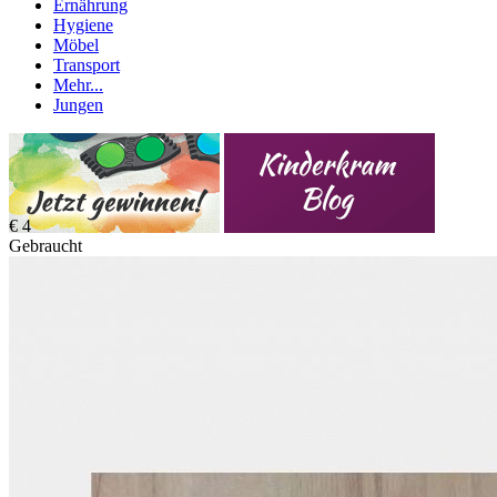
Ernährung
Hygiene
Möbel
Transport
Mehr...
Jungen
€ 4
Gebraucht