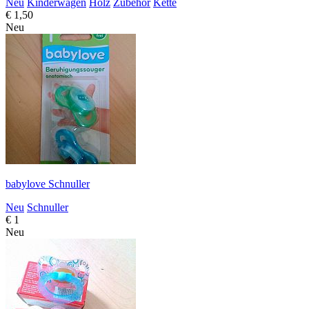
Neu
Kinderwagen
Holz
Zubehör
Kette
€ 1,50
Neu
babylove Schnuller
Neu
Schnuller
€ 1
Neu