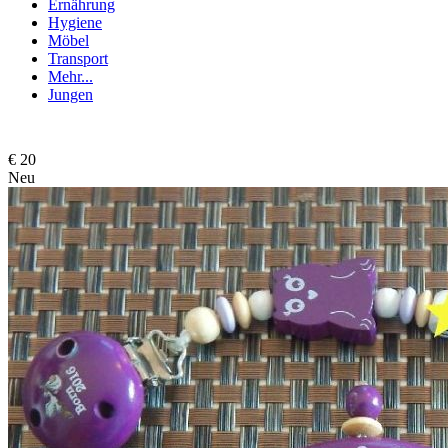
Ernährung
Hygiene
Möbel
Transport
Mehr...
Jungen
€ 20
Neu