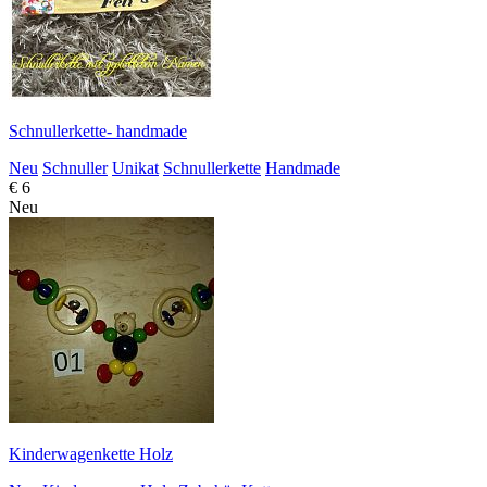
Schnullerkette- handmade
Neu
Schnuller
Unikat
Schnullerkette
Handmade
€ 6
Neu
Kinderwagenkette Holz