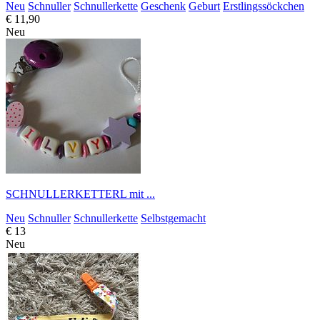
Neu
Schnuller
Schnullerkette
Geschenk
Geburt
Erstlingssöckchen
€ 11,90
Neu
SCHNULLERKETTERL mit ...
Neu
Schnuller
Schnullerkette
Selbstgemacht
€ 13
Neu