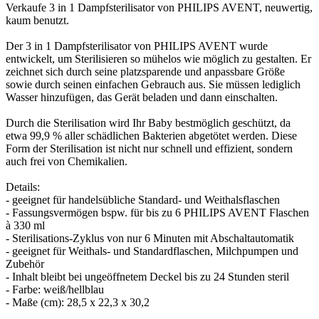
Verkaufe 3 in 1 Dampfsterilisator von PHILIPS AVENT, neuwertig,
kaum benutzt.
Der 3 in 1 Dampfsterilisator von PHILIPS AVENT wurde
entwickelt, um Sterilisieren so mühelos wie möglich zu gestalten. Er
zeichnet sich durch seine platzsparende und anpassbare Größe
sowie durch seinen einfachen Gebrauch aus. Sie müssen lediglich
Wasser hinzufügen, das Gerät beladen und dann einschalten.
Durch die Sterilisation wird Ihr Baby bestmöglich geschützt, da
etwa 99,9 % aller schädlichen Bakterien abgetötet werden. Diese
Form der Sterilisation ist nicht nur schnell und effizient, sondern
auch frei von Chemikalien.
Details:
- geeignet für handelsübliche Standard- und Weithalsflaschen
- Fassungsvermögen bspw. für bis zu 6 PHILIPS AVENT Flaschen
à 330 ml
- Sterilisations-Zyklus von nur 6 Minuten mit Abschaltautomatik
- geeignet für Weithals- und Standardflaschen, Milchpumpen und
Zubehör
- Inhalt bleibt bei ungeöffnetem Deckel bis zu 24 Stunden steril
- Farbe: weiß/hellblau
- Maße (cm): 28,5 x 22,3 x 30,2