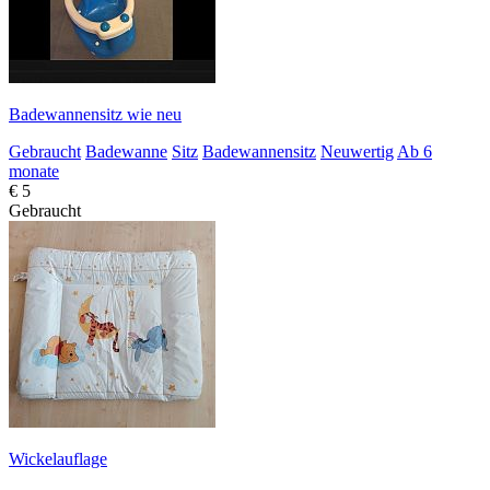
Badewannensitz wie neu
Gebraucht
Badewanne
Sitz
Badewannensitz
Neuwertig
Ab 6
monate
€ 5
Gebraucht
Wickelauflage